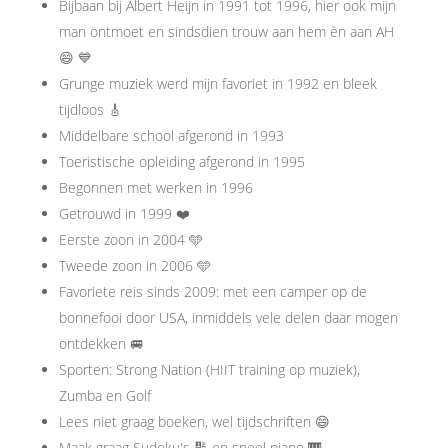
Bijbaan bij Albert Heijn in 1991 tot 1996, hier ook mijn
man ontmoet en sindsdien trouw aan hem èn aan AH
😄 💙
Grunge muziek werd mijn favoriet in 1992 en bleek
tijdloos 🎸
Middelbare school afgerond in 1993
Toeristische opleiding afgerond in 1995
Begonnen met werken in 1996
Getrouwd in 1999 ❤️
Eerste zoon in 2004 🩵
Tweede zoon in 2006 🩵
Favoriete reis sinds 2009: met een camper op de
bonnefooi door USA, inmiddels vele delen daar mogen
ontdekken 🚐
Sporten: Strong Nation (HIIT training op muziek),
Zumba en Golf
Lees niet graag boeken, wel tijdschriften 😄
Maak graag Sudoku's 🔢 en speel piano 🎹