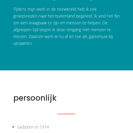
Tijdens mijn werk in de reiswereld heb ik ook
groepsreizen naar het buitenland begeleid. Ik vind het fijn
om een vraagbaak te zijn en mensen te helpen. De
afgelopen tijd begon ik deze omgang met mensen te
missen. Daarom werk ik nu af en toe als gastvrouw bij
uitvaarten.
persoonlijk
Geboren in 1974